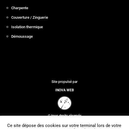
Charpente
Couverture / Zinguerie
Isolation thermique
Démoussage
Site propulsé par
INOVA WEB
© tous droits réservés
Ce site dépose des cookies sur votre terminal lors de votre
plan du site
-
mentions légales
-
politique de confidentialité