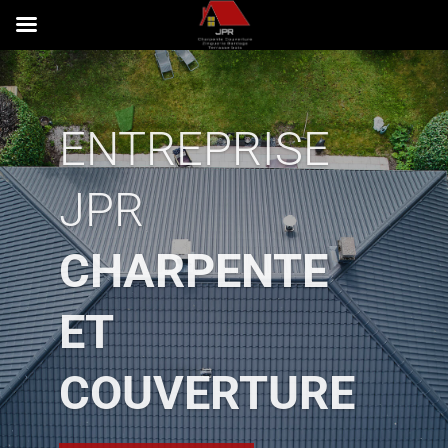
ENTREPRISE
JPR
CHARPENTE
ET
COUVERTURE