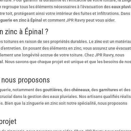
rture. Pour garantir la durabilité et l’efficacité de votre toiture, la
zing
ie regroupe tous les éléments nécessaires à l’évacuation des
eaux pluvi
re toit, protégeant ainsi votre intérieur des fuites et infiltrations. Dans
nguerie en zinc à Épinal
et comment JPR Ravry peut vous aider.
n zinc à Épinal ?
es toitures en raison de ses propriétés durables. Le
zinc
est un matéria
u d’entretien. En posant des éléments en zinc, vous assurez une évacua
alement une longévité accrue de votre toiture. Chez JPR Ravry, nous
al
. Nous savons que chaque projet est unique et que les besoins de no
e nous proposons
nguerie, notamment des
gouttières
, des
chéneaux
, des
garnitures
et des
rucial dans la gestion des eaux pluviales. Nos artisans qualifiés réali
s. Bien que la zinguerie en zinc soit notre spécialité, nous proposons
rojet