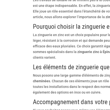
Les travaux de
toiture
ne se limitent pas à la couve
est une étape indispensable. En effet, la zinguer
Elle joue un rôle essentiel dans l’étanchéité de vot
article, nous allons explorer l’importance de la
zi
Pourquoi choisir la zinguerie e
La zinguerie en zinc est un choix populaire pour l
léger, résistant à la corrosion et qui demande pe
efficace des eaux pluviales. Ce choix garantit ég
sommes spécialisés dans la
zinguerie zinc à Épin
clients varient.
Les éléments de zinguerie qu
Nous posons une large gamme d’éléments de zi
cheminées
. Chacun de ces éléments joue un rôle c
toutes les installations dans le respect des norme
également des options en inox ou en cuivre.
Accompagnement dans votre p