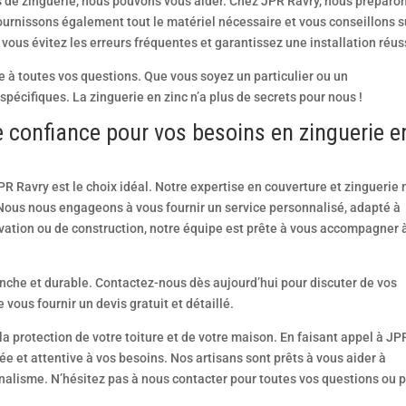
de zinguerie, nous pouvons vous aider. Chez JPR Ravry, nous préparo
ournissons également tout le matériel nécessaire et vous conseillons s
 vous évitez les erreurs fréquentes et garantissez une installation réus
e à toutes vos questions. Que vous soyez un particulier ou un
pécifiques. La zinguerie en zinc n’a plus de secrets pour nous !
e confiance pour vos besoins en zinguerie e
PR Ravry est le choix idéal. Notre expertise en couverture et zinguerie
. Nous nous engageons à vous fournir un service personnalisé, adapté à
ovation ou de construction, notre équipe est prête à vous accompagner 
anche et durable. Contactez-nous dès aujourd’hui pour discuter de vos
 vous fournir un devis gratuit et détaillé.
la protection de votre toiture et de votre maison. En faisant appel à JP
e et attentive à vos besoins. Nos artisans sont prêts à vous aider à
nnalisme. N’hésitez pas à nous contacter pour toutes vos questions ou 