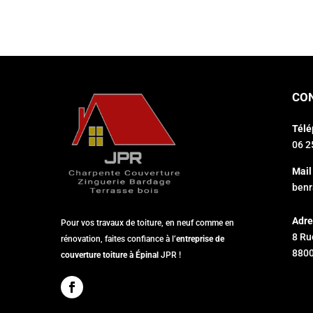
CO
Télé
06 2
Mail 
ben
Adre
Pour vos travaux de toiture, en neuf comme en
8 Ru
rénovation, faites confiance à l’
entreprise de
8800
couverture toiture à Épinal
JPR !